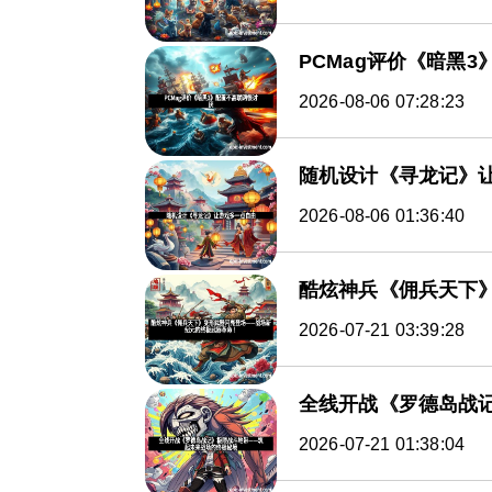
PCMag评价《暗黑
2026-08-06 07:28:23
随机设计《寻龙记》
2026-08-06 01:36:40
酷炫神兵《佣兵天下
2026-07-21 03:39:28
全线开战《罗德岛战
2026-07-21 01:38:04