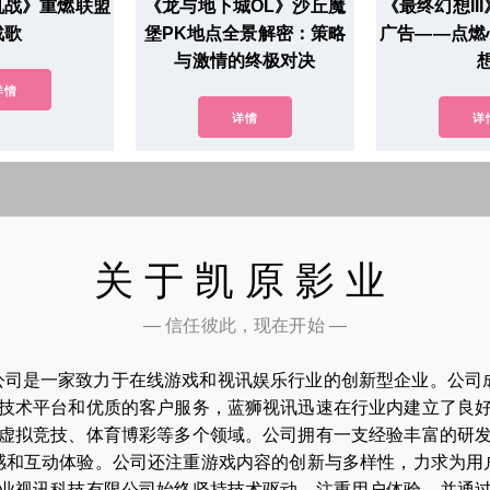
机战》重燃联盟
《龙与地下城OL》沙丘魔
《最终幻想II
战歌
堡PK地点全景解密：策略
广告——点燃
与激情的终极对决
详情
详情
详
关于凯原影业
— 信任彼此，现在开始 —
公司是一家致力于在线游戏和视讯娱乐行业的创新型企业。公司
技术平台和优质的客户服务，蓝狮视讯迅速在行业内建立了良
虚拟竞技、体育博彩等多个领域。公司拥有一支经验丰富的研
感和互动体验。公司还注重游戏内容的创新与多样性，力求为用
业视讯科技有限公司始终坚持技术驱动，注重用户体验，并通