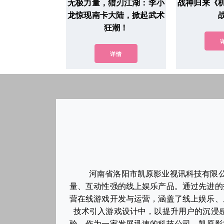
无极力量，猎刃江湖：李小
战神归来《
龙惊现南卡大陆，掀起武术
狂潮！
详情
河南省洛阳市凯原影业视讯科技有限
量、互动性强的线上娱乐产品。通过先进的
营在线游戏开发与运营，涵盖了线上娱乐、
技术引入游戏设计中，以提升用户的沉浸
验。作为一家发展迅速的科技公司，凯原影