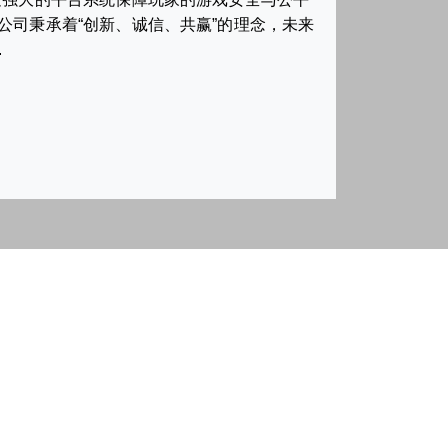
司秉承着“创新、诚信、共赢”的理念，未来
.