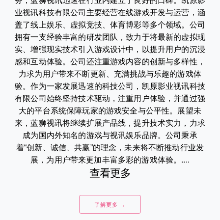
务，蓝狮视讯迅速在行业内建立了良好的口碑。凯原影
业视讯科技有限公司主要经营在线游戏开发与运营，涵
盖了线上娱乐、虚拟竞技、体育博彩等多个领域。公司
拥有一支经验丰富的研发团队，致力于将最新的虚拟现
实、增强现实技术引入游戏设计中，以提升用户的沉浸
感和互动体验。公司还注重游戏内容的创新与多样性，
力求为用户带来不断更新、充满挑战与乐趣的游戏体
验。作为一家发展迅速的科技公司，凯原影业视讯科技
有限公司始终坚持技术驱动，注重用户体验，并通过强
大的平台系统保障玩家的游戏安全与公平性。展望未
来，蓝狮视讯将继续扩展产品线，提升技术实力，力求
成为国内外知名的游戏与视讯娱乐品牌。公司秉承
着“创新、诚信、共赢”的理念，未来将不断推动行业发
展，为用户带来更加丰富多彩的游戏体验。....
查看更多
了解更多 →