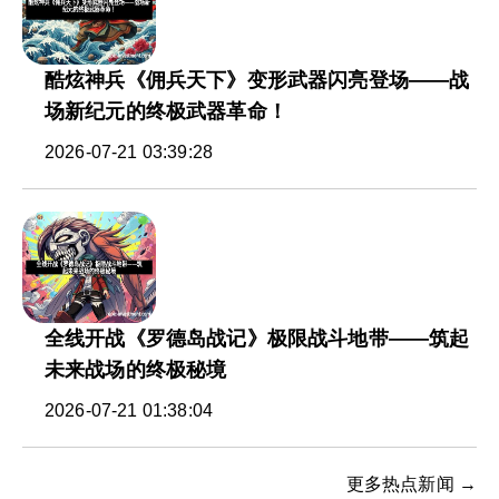
酷炫神兵《佣兵天下》变形武器闪亮登场——战
场新纪元的终极武器革命！
2026-07-21 03:39:28
全线开战《罗德岛战记》极限战斗地带——筑起
未来战场的终极秘境
2026-07-21 01:38:04
更多热点新闻 →