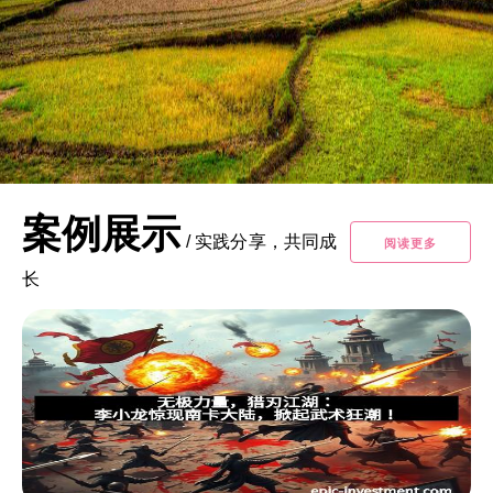
案例展示
/
实践分享，共同成
阅读更多
长